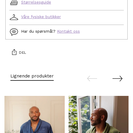
Størrelsesguide
Våre fysiske butikker
Har du spørsmål?
Kontakt oss
DEL
Legg
produkt
Lignende produkter
i
handlekurven