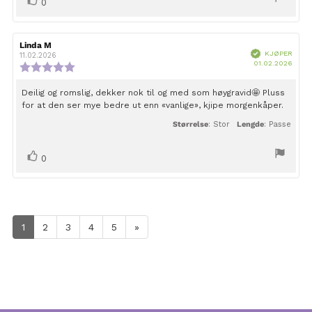
Liker
stemmer
0
Forfatter:
Linda M
Omtaledato:
Verifisert
KJØPER
11.02.2026
Dato
01.02.2026
Karakter:
for
5.0
kjøp:
av
Omtaletekst:
Deilig og romslig, dekker nok til og med som høygravid🤩 Pluss
5
for at den ser mye bedre ut enn «vanlige», kjipe morgenkåper.
mulige
Størrelse
: Stor
Lengde
: Passe
Liker
stemmer
0
1
2
3
4
5
»