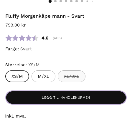
Fluffy Morgenkåpe mann - Svart
Vanlig
799,00 kr
pris
Gjennomsnittskarakter:
4.6
(
stemmer:
468
)
Farge:
Svart
Størrelse:
XS/M
XS/M
M/XL
XL/3XL
LEGG TIL HANDLEKURVEN
inkl. mva.