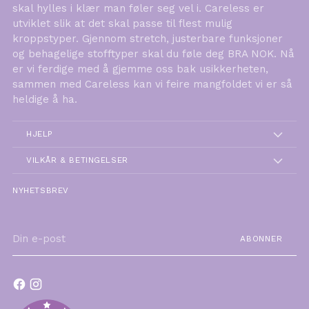
skal hylles i klær man føler seg vel i. Careless er
utviklet slik at det skal passe til flest mulig
kroppstyper. Gjennom stretch, justerbare funksjoner
og behagelige stofftyper skal du føle deg BRA NOK. Nå
er vi ferdige med å gjemme oss bak usikkerheten,
sammen med Careless kan vi feire mangfoldet vi er så
heldige å ha.
HJELP
VILKÅR & BETINGELSER
NYHETSBREV
Din
ABONNER
e-
post