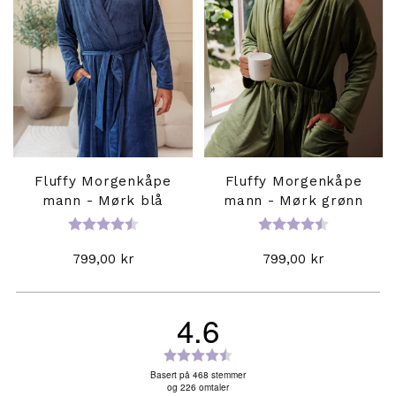
Fluffy Morgenkåpe
Fluffy Morgenkåpe
mann - Mørk blå
mann - Mørk grønn
Karakter:
4.6 av 5 mulige
Karakter:
4.6 av 5 mul
799,00 kr
799,00 kr
4.6
Karakter:
4.6
Basert på 468 stemmer
og 226 omtaler
av